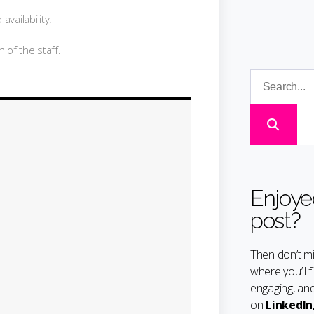
vailability.
 of the staff.
Enjoye
post?
Then don’t mi
where you’ll f
engaging, and
on
LinkedIn