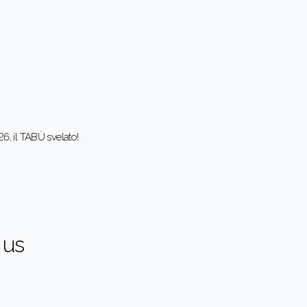
6, il TABÙ svelato!
 us