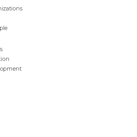
izations
ple
s
tion
lopment