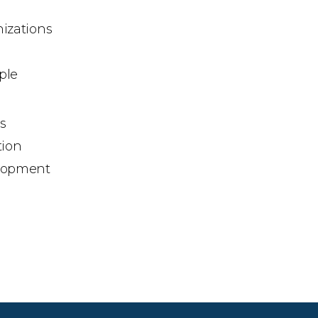
izations
ple
s
tion
lopment