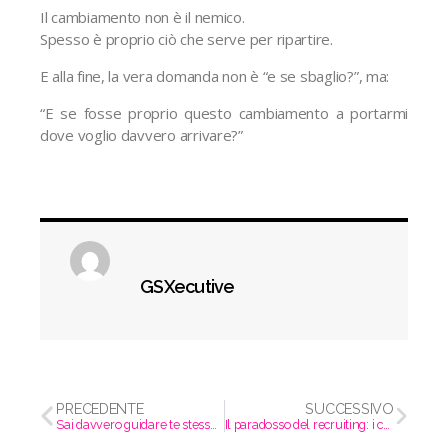
Il cambiamento non è il nemico.
Spesso è proprio ciò che serve per ripartire.
E alla fine, la vera domanda non è “e se sbaglio?”, ma:
“E se fosse proprio questo cambiamento a portarmi
dove voglio davvero arrivare?”
GSXecutive
PRECEDENTE
SUCCESSIVO
Sai davvero guidare te stesso prima di guidare un team?
Il paradosso del recruiting: i candidati ci sono, ma non rispondono