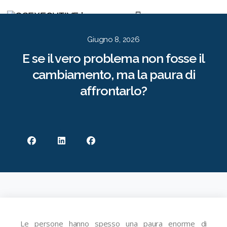
Per le Aziende
Per i Candidati
Approccio
Risorse
Contatti
EN
IT
Giugno 8, 2026
E se il vero problema non fosse il
cambiamento, ma la paura di
affrontarlo?
Le persone hanno spesso una paura enorme di