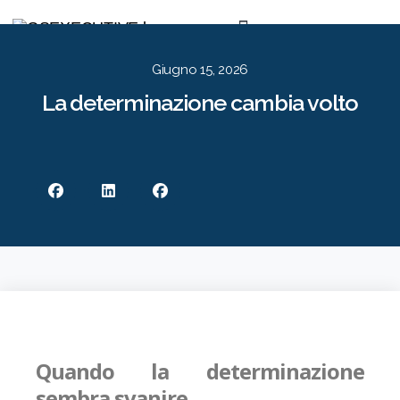
Per le Aziende
Per i Candidati
Approccio
Risorse
Contatti
EN
IT
Giugno 15, 2026
La determinazione cambia volto
Quando la determinazione
sembra svanire