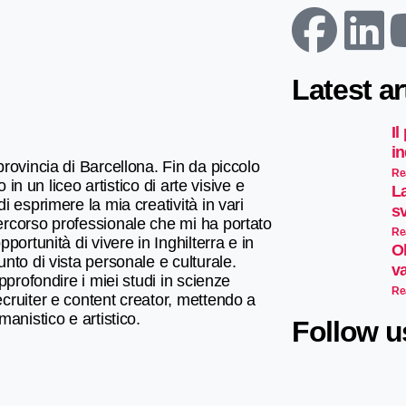
Latest ar
Il
i
rovincia di Barcellona. Fin da piccolo
Re
in un liceo artistico di arte visive e
L
 esprimere la mia creatività in vari
sv
rcorso professionale che mi ha portato
Re
ortunità di vivere in Inghilterra e in
Ol
to di vista personale e culturale.
v
profondire i miei studi in scienze
Re
cruiter e content creator, mettendo a
anistico e artistico.
Follow u