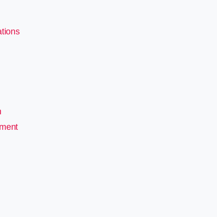
tions
n
pment