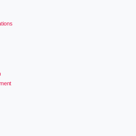
tions
n
pment