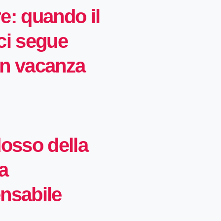
e: quando il
ci segue
in vacanza
dosso della
a
nsabile