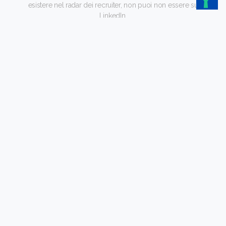
esistere nel radar dei recruiter, non puoi non essere su
LinkedIn.
Inizia ora
Training Pre- colloquio
Un
incontro online di 30 0 60 minut
i:
imparerai
a gestire
senza stress un colloquio e
a rispondere nel modo
migliore
alle domande più frequenti
Scopri come