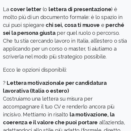
La
cover letter
(o
lettera di presentazione
) è
molto più di un documento formale: è lo spazio in
cui puoi spiegare
chi sei, cosa ti muove
e
perché
sei la persona giusta
per quel ruolo o percorso.
Che tu stia cercando lavoro in Italia, all’estero o stia
applicando per un corso o master, ti aiutiamo a
scriverla nel modo più strategico possibile.
Ecco le opzioni disponibili:
?
Lettera motivazionale per candidatura
lavorativa (Italia o estero)
Costruiamo una lettera su misura per
accompagnare il tuo CV e renderlo ancora più
incisivo. Mettiamo in risalto
la motivazione, la
coerenza e il valore che puoi portare
all’azienda,
adattandoci allo stile più adatto (formale, diretto,