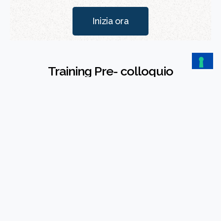
Inizia ora
Training Pre- colloquio
Un
incontro online di 30 0 60 minut
i:
imparerai
a gestire
senza stress un colloquio e
a rispondere nel modo
migliore
alle domande più frequenti
Scopri come