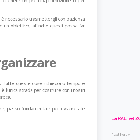
 ottenere un premio/promozione o per
e, è necessario trasmettergli con pazienza
 un obiettivo, affinché questi possa far
rganizzare
re. Tutte queste cose richiedono tempo e
 l’unica strada per costruire con i nostri
proca.
are, passo fondamentale per ovviare alle
La RAL nel 20
Read More »