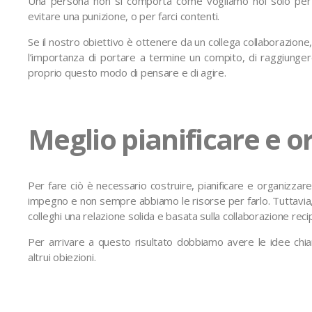
Una persona non si comporta come vogliamo noi solo per
evitare una punizione, o per farci contenti.
Se il nostro obiettivo è ottenere da un collega collaborazion
l’importanza di portare a termine un compito, di raggiungere
proprio questo modo di pensare e di agire.
Meglio pianificare e o
Per fare ciò è necessario costruire, pianificare e organizza
impegno e non sempre abbiamo le risorse per farlo. Tuttavia, è
colleghi una relazione solida e basata sulla collaborazione reci
Per arrivare a questo risultato dobbiamo avere le idee chi
altrui obiezioni.