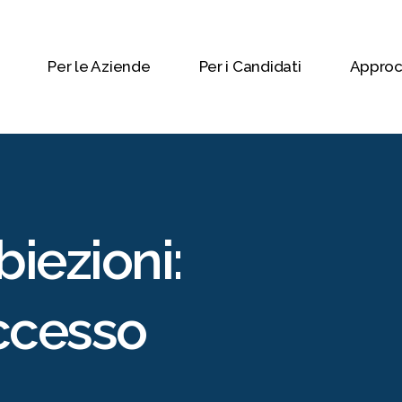
Per le Aziende
Per i Candidati
Approc
iezioni:
ccesso