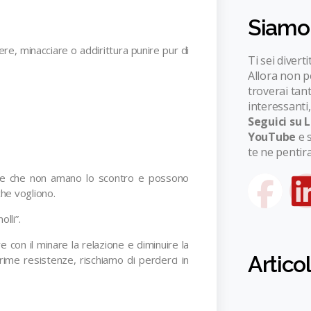
Siamo
tere, minacciare o addirittura punire pur di
Ti sei divert
Allora non pe
troverai tant
interessanti,
Seguici su 
YouTube
e 
te ne pentira
ne che non amano lo scontro e possono
che vogliono.
lli”.
 con il minare la relazione e diminuire la
Artico
 prime resistenze, rischiamo di perderci in