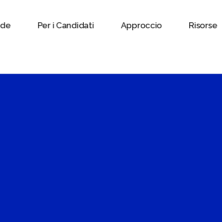
nde
Per i Candidati
Approccio
Risorse