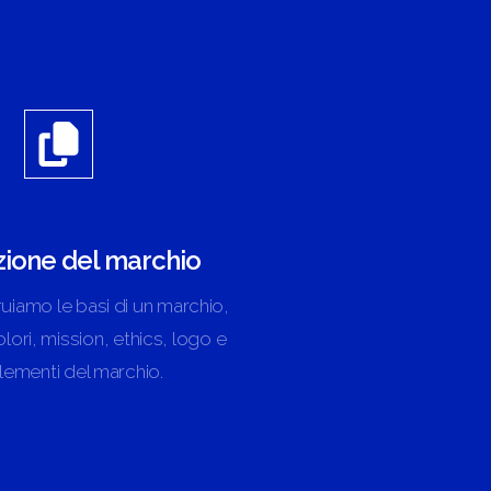
zione del marchio
uiamo le basi di un marchio,
lori, mission, ethics, logo e
 elementi del marchio.