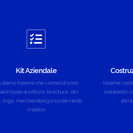
Kit Aziendale
Costru
lutiamo insieme che contenuti sono
Insieme costr
ali in base al settore, brochure, sito
stabilendo co
 logo, merchandising e social media
altri
creation