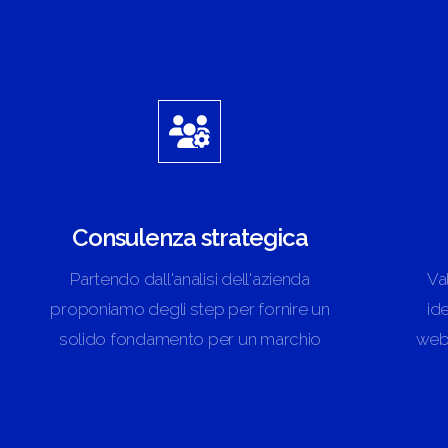
Consulenza strategica
Partendo dall'analisi dell'azienda
Va
proponiamo degli step per fornire un
ide
solido fondamento per un marchio
web,