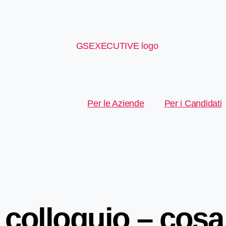
Per le Aziende
Per i Candidati
 a colloquio – cos