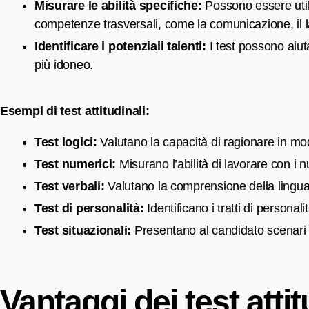
Misurare le abilità specifiche:
Possono essere utili
competenze trasversali, come la comunicazione, il l
Identificare i potenziali talenti:
I test possono aiuta
più idoneo.
Esempi di test attitudinali:
Test logici:
Valutano la capacità di ragionare in mod
Test numerici:
Misurano l’abilità di lavorare con i 
Test verbali:
Valutano la comprensione della lingua,
Test di personalità:
Identificano i tratti di persona
Test situazionali:
Presentano al candidato scenari la
Vantaggi dei test attit