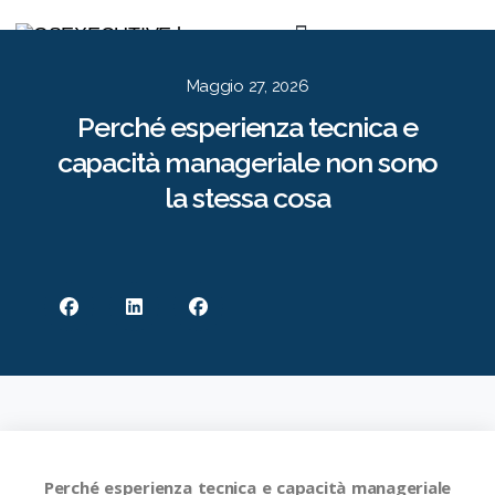
Per le Aziende
Per i Candidati
Approccio
Risorse
Contatti
EN
IT
Maggio 27, 2026
Perché esperienza tecnica e
capacità manageriale non sono
la stessa cosa
Perché esperienza tecnica e capacità manageriale