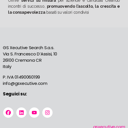
Offrire
servizi su misura
per aziende e candidati creando
incontri di successo,
promuovendo l’ascolto, la crescita e
la consapevolezza
basati su valori condivisi
GS Xecutive Search S.a.s.
Via S. Francesco D’Assisi, 10
26100 Cremona CR
Italy
P. IVA 01490060199
info@gsxecutive.com
Seguici su:
gsxecutive.com