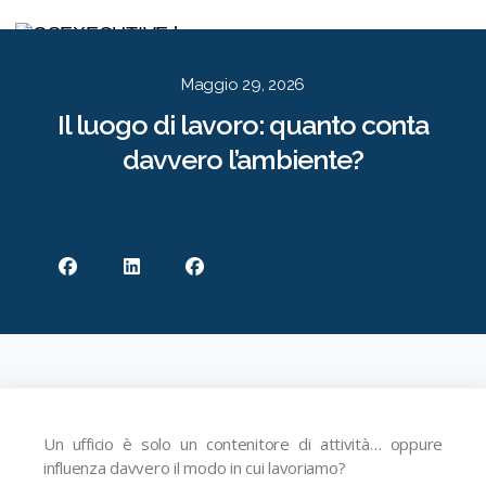
Per le Aziende
Per i Candidati
Approccio
Risorse
Contatti
EN
IT
Maggio 29, 2026
Il luogo di lavoro: quanto conta
davvero l’ambiente?
Un ufficio è solo un contenitore di attività… oppure
influenza davvero il modo in cui lavoriamo?