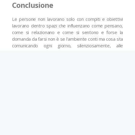
Conclusione
Le persone non lavorano solo con compiti e obiettivi
lavorano dentro spazi che influenzano come pensano,
come si relazionano e come si sentono e forse la
domanda da farsi non è se l’ambiente conti ma cosa sta
comunicando ogni giorno, silenziosamente, alle
persone che lo vivono
GSXecutive
PRECEDENTE
SUCCESSIVO
Perché esperienza tecnica e capacità manageriale non sono la stessa cosa
E se non fosse lo stipendio il vero motivo?