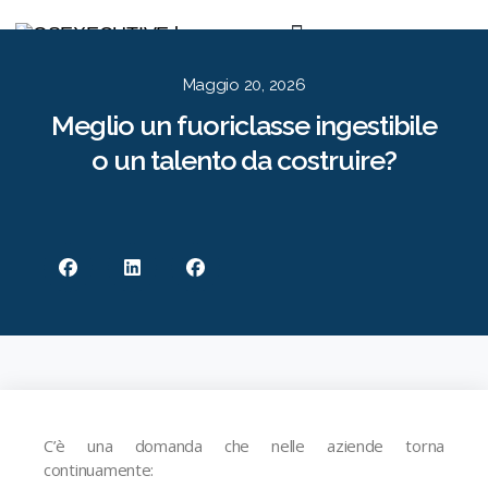
Per le Aziende
Per i Candidati
Approccio
Risorse
Contatti
EN
IT
Maggio 20, 2026
Meglio un fuoriclasse ingestibile
o un talento da costruire?
C’è una domanda che nelle aziende torna
continuamente: