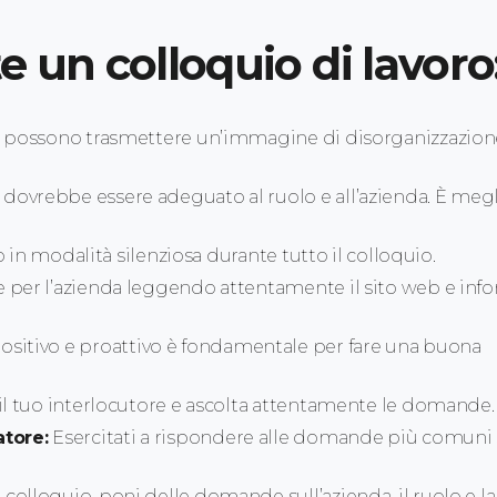
e un colloquio di lavoro
o possono trasmettere un’immagine di disorganizzazion
dovrebbe essere adeguato al ruolo e all’azienda. È meg
o in modalità silenziosa durante tutto il colloquio.
e per l’azienda leggendo attentamente il sito web e in
sitivo e proattivo è fondamentale per fare una buona
il tuo interlocutore e ascolta attentamente le domande.
tore:
Esercitati a rispondere alle domande più comuni 
l colloquio, poni delle domande sull’azienda, il ruolo e la