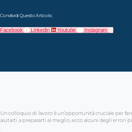
Condividi Questo Articolo;
Facebook
Linkedin
Youtube
Instagram
Un colloquio di lavoro è un’opportunità cruciale per fa
aiutarti a prepararti al meglio, ecco alcuni degli errori 