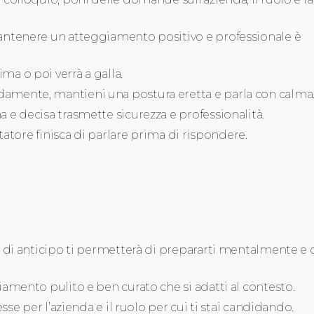
ntenere un atteggiamento positivo e professionale è
a o poi verrà a galla.
amente, mantieni una postura eretta e parla con calma
 e decisa trasmette sicurezza e professionalità.
statore finisca di parlare prima di rispondere.
di anticipo ti permetterà di prepararti mentalmente e d
amento pulito e ben curato che si adatti al contesto.
sse per l’azienda e il ruolo per cui ti stai candidando.