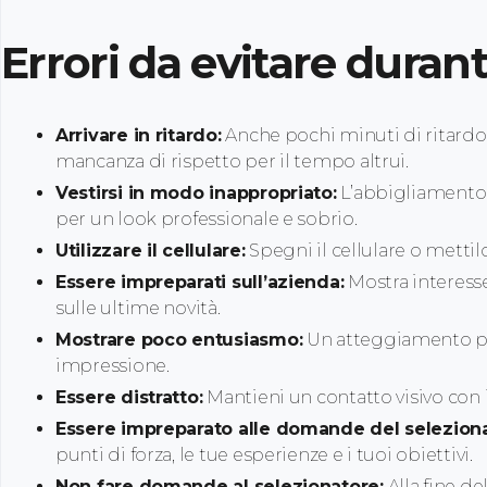
Errori da evitare durant
Arrivare in ritardo:
Anche pochi minuti di ritard
mancanza di rispetto per il tempo altrui.
Vestirsi in modo inappropriato:
L’abbigliamento 
per un look professionale e sobrio.
Utilizzare il cellulare:
Spegni il cellulare o mettil
Essere impreparati sull’azienda:
Mostra interess
sulle ultime novità.
Mostrare poco entusiasmo:
Un atteggiamento po
impressione.
Essere distratto:
Mantieni un contatto visivo con 
Essere impreparato alle domande del seleziona
punti di forza, le tue esperienze e i tuoi obiettivi.
Non fare domande al selezionatore:
Alla fine de