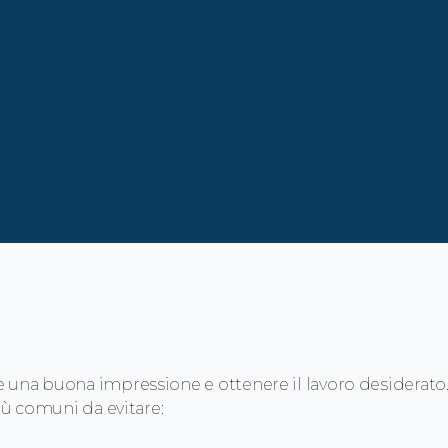
re una buona impressione e ottenere il lavoro desiderato
più comuni da evitare: