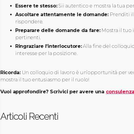
Essere te stesso:
Sii autentico e mostra la tua per
Ascoltare attentamente le domande:
Prenditi 
rispondere.
Preparare delle domande da fare:
Mostra il tuo
pertinenti.
Ringraziare l’interlocutore:
Alla fine del colloquio
interesse per la posizione.
Ricorda:
Un colloquio di lavoro è un’opportunità per ven
mostra il tuo entusiasmo per il ruolo!
Vuoi approfondire? Scrivici per avere una
consulenza
Articoli Recenti