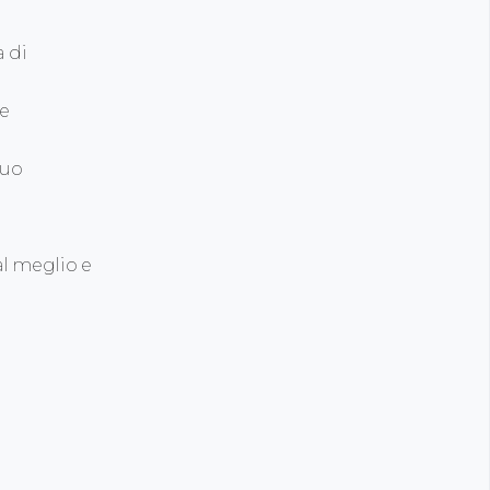
 di
de
tuo
al meglio e