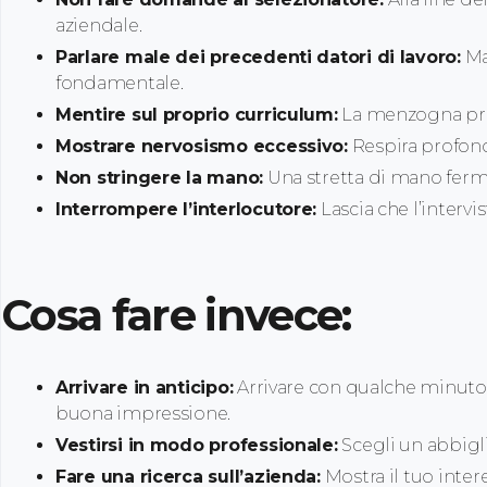
aziendale.
Parlare male dei precedenti datori di lavoro:
Ma
fondamentale.
Mentire sul proprio curriculum:
La menzogna prim
Mostrare nervosismo eccessivo:
Respira profond
Non stringere la mano:
Una stretta di mano ferma
Interrompere l’interlocutore:
Lascia che l’intervi
Cosa fare invece:
Arrivare in anticipo:
Arrivare con qualche minuto 
buona impressione.
Vestirsi in modo professionale:
Scegli un abbigli
Fare una ricerca sull’azienda:
Mostra il tuo intere