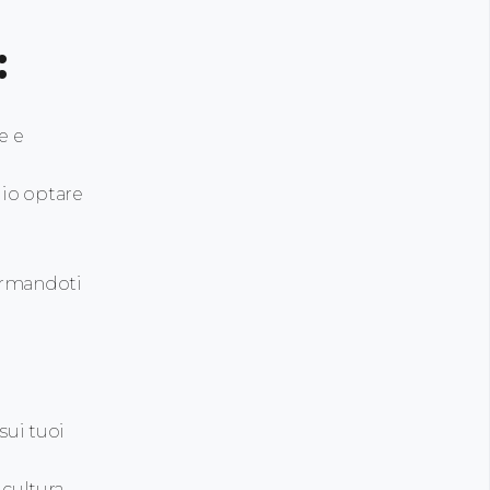
:
e e
lio optare
formandoti
sui tuoi
 cultura