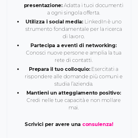
presentazione:
Adatta i tuoi documenti
a ogni singola offerta.
Utilizza i social media:
LinkedIn è uno
strumento fondamentale per la ricerca
di lavoro.
Partecipa a eventi di networking:
Conosci nuove persone e amplia la tua
rete di contatti.
Prepara il tuo colloquio:
Esercitati a
rispondere alle domande più comuni e
studia l’azienda.
Mantieni un atteggiamento positivo:
Credi nelle tue capacità e non mollare
mai.
Scrivici per avere una
consulenza!