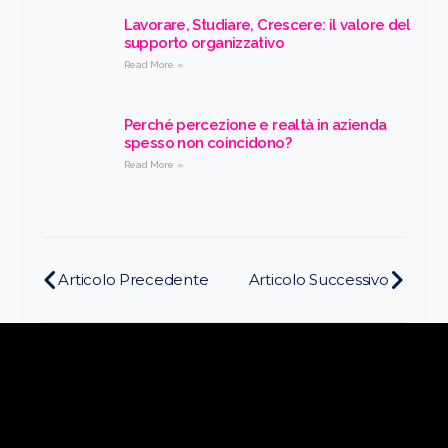
Lavorare, Studiare, Crescere: il valore del
supporto organizzativo
Read More »
Perché percezione e realtà in azienda
spesso non coincidono?
Read More »
Articolo Precedente
Articolo Successivo
Restiamo in contatto!