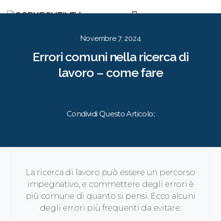
Per le Aziende
Per i Candidati
Approccio
Risorse
Contatti
EN
IT
Novembre 7, 2024
Errori comuni nella ricerca di
lavoro – come fare
Condividi Questo Articolo;
La ricerca di lavoro può essere un percorso
impegnativo, e commettere degli errori è
più comune di quanto si pensi. Ecco alcuni
degli errori più frequenti da evitare: