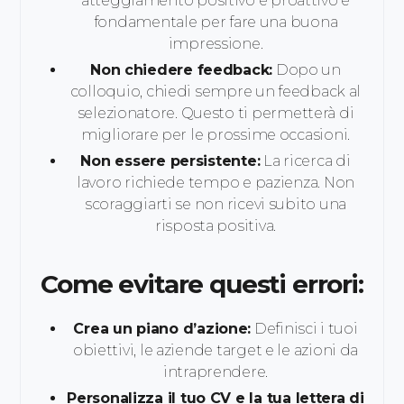
atteggiamento positivo e proattivo è
fondamentale per fare una buona
impressione.
Non chiedere feedback:
Dopo un
colloquio, chiedi sempre un feedback al
selezionatore. Questo ti permetterà di
migliorare per le prossime occasioni.
Non essere persistente:
La ricerca di
lavoro richiede tempo e pazienza. Non
scoraggiarti se non ricevi subito una
risposta positiva.
Come evitare questi errori:
Crea un piano d’azione:
Definisci i tuoi
obiettivi, le aziende target e le azioni da
intraprendere.
Personalizza il tuo CV e la tua lettera di