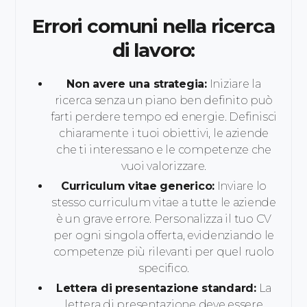
Errori comuni nella ricerca
di lavoro:
Non avere una strategia:
Iniziare la
ricerca senza un piano ben definito può
farti perdere tempo ed energie. Definisci
chiaramente i tuoi obiettivi, le aziende
che ti interessano e le competenze che
vuoi valorizzare.
Curriculum vitae generico:
Inviare lo
stesso curriculum vitae a tutte le aziende
è un grave errore. Personalizza il tuo CV
per ogni singola offerta, evidenziando le
competenze più rilevanti per quel ruolo
specifico.
Lettera di presentazione standard:
La
lettera di presentazione deve essere