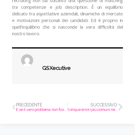
recruiting non sia soltanto una questione di matching
tra competenze e job description. È un equilibrio
delicato tra aspettative aziendali, dinamiche di mercato
e motivazioni personali dei candidati. Ed è proprio in
quell’equilibrio che si nasconde la vera difficoltà del
nostro lavoro.
GSXecutive
PRECEDENTE
SUCCESSIVO
E se il vero problema non fosse il cambiamento, ma la paura di affrontarlo?
I cinque errori più comuni nei colloqui di lavoro