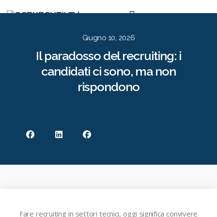
Per le Aziende
Per i Candidati
Approccio
Risorse
Contatti
EN
IT
Giugno 10, 2026
Il paradosso del recruiting: i
candidati ci sono, ma non
rispondono
Fare recruiting in settori tecnici, oggi significa convivere