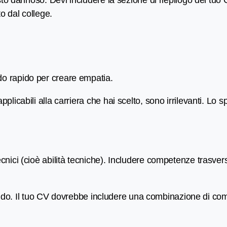
osto dannoso. Devi includere la sezione di riepilogo del tuo
o dal college.
do rapido per creare empatia.
icabili alla carriera che hai scelto, sono irrilevanti. Lo s
ecnici (cioè abilità tecniche). Includere competenze trasver
 tondo. Il tuo CV dovrebbe includere una combinazione di co