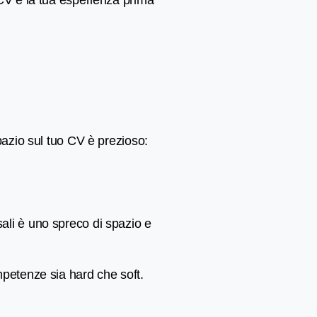
 CV e la tua esperienza prima
pazio sul tuo CV è prezioso:
sali è uno spreco di spazio e
mpetenze sia hard che soft.