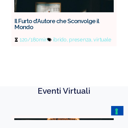
Il Furto d’Autore che Sconvolge il
Cac
Mondo
Un’
120/180min
ibrido
,
presenza
,
virtuale
1
Eventi Virtuali​