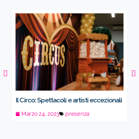
Il Circo: Spettacoli e artisti eccezionali
Rea
Coi
Marzo 24, 2023
presenza
M