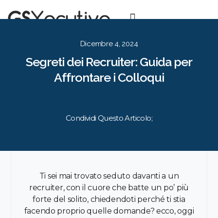
Per le Aziende
Per i Candidati
Approccio
Risorse
Contatti
EN
IT
Dicembre 4, 2024
Segreti dei Recruiter: Guida per
Affrontare i Colloqui
Condividi Questo Articolo;
Ti sei mai trovato seduto davanti a un
recruiter, con il cuore che batte un po’ più
forte del solito, chiedendoti perché ti stia
facendo proprio quelle domande? ecco, oggi