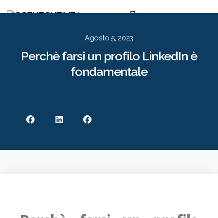
Per le Aziende
Per i Candidati
Approccio
Risorse
Contatti
EN
IT
Agosto 5, 2023
Perchè farsi un profilo LinkedIn è
fondamentale