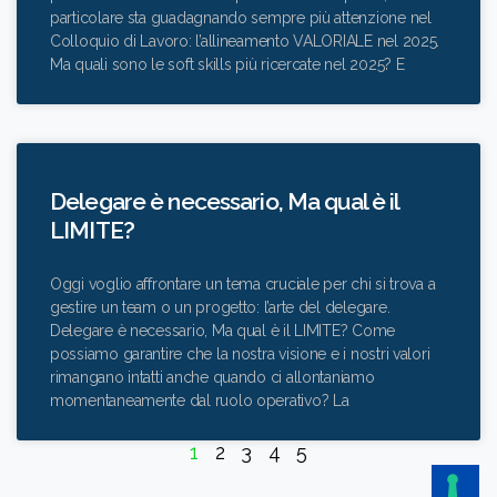
particolare sta guadagnando sempre più attenzione nel
Colloquio di Lavoro: l’allineamento VALORIALE nel 2025.
Ma quali sono le soft skills più ricercate nel 2025? E
Delegare è necessario, Ma qual è il
LIMITE?
Oggi voglio affrontare un tema cruciale per chi si trova a
gestire un team o un progetto: l’arte del delegare.
Delegare è necessario, Ma qual è il LIMITE? Come
possiamo garantire che la nostra visione e i nostri valori
rimangano intatti anche quando ci allontaniamo
momentaneamente dal ruolo operativo? La
1
2
3
4
5