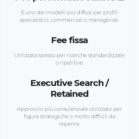
È uno dei modelli più diffusi per profili
specialistici, commerciali o manageriali.
Fee fissa
Utilizzata spesso per ricerche standardizzate
o ripetitive.
Executive Search /
Retained
Approccio più consulenziale utilizzato per
figure strategiche o molto difficili da
reperire.