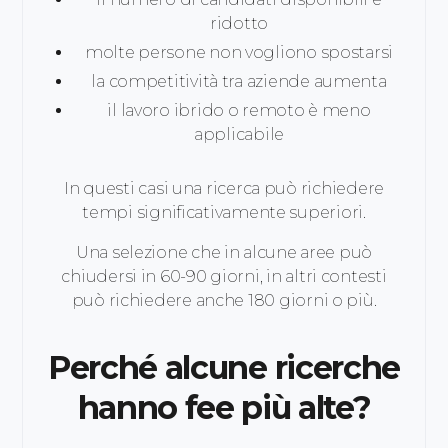
ridotto
molte persone non vogliono spostarsi
la competitività tra aziende aumenta
il lavoro ibrido o remoto è meno
applicabile
In questi casi una ricerca può richiedere
tempi significativamente superiori.
Una selezione che in alcune aree può
chiudersi in 60-90 giorni, in altri contesti
può richiedere anche 180 giorni o più.
Perché alcune ricerche
hanno fee più alte?