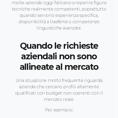
molte aziende oggi faticano a reperire figure
tecniche realmente competenti, soprattutto
quando servono esperienza specifica,
disponibilità a trasferte o competenze
linguistiche avanzate.
Quando le richieste
aziendali non sono
allineate al mercato
Una situazione molto frequente riguarda
aziende che cercano profili altamente
qualificati con budget non coerenti con il
mercato reale.
Per esempio: