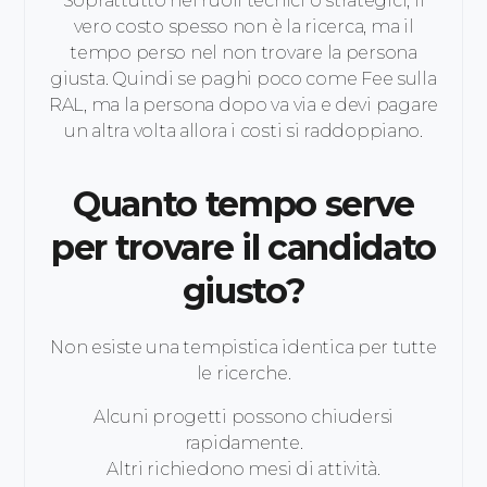
Soprattutto nei ruoli tecnici o strategici, il
vero costo spesso non è la ricerca, ma il
tempo perso nel non trovare la persona
giusta. Quindi se paghi poco come Fee sulla
RAL, ma la persona dopo va via e devi pagare
un altra volta allora i costi si raddoppiano.
Quanto tempo serve
per trovare il candidato
giusto?
Non esiste una tempistica identica per tutte
le ricerche.
Alcuni progetti possono chiudersi
rapidamente.
Altri richiedono mesi di attività.