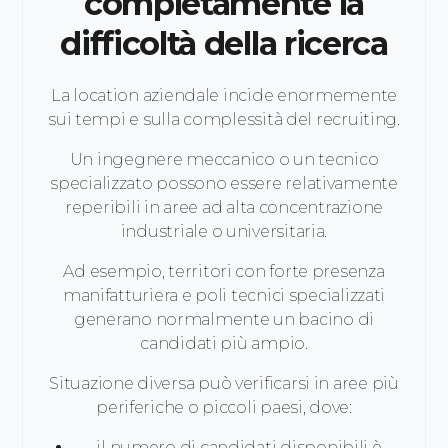
completamente la
difficoltà della ricerca
La location aziendale incide enormemente
sui tempi e sulla complessità del recruiting.
Un ingegnere meccanico o un tecnico
specializzato possono essere relativamente
reperibili in aree ad alta concentrazione
industriale o universitaria.
Ad esempio, territori con forte presenza
manifatturiera e poli tecnici specializzati
generano normalmente un bacino di
candidati più ampio.
Situazione diversa può verificarsi in aree più
periferiche o piccoli paesi, dove:
il numero di candidati disponibili è