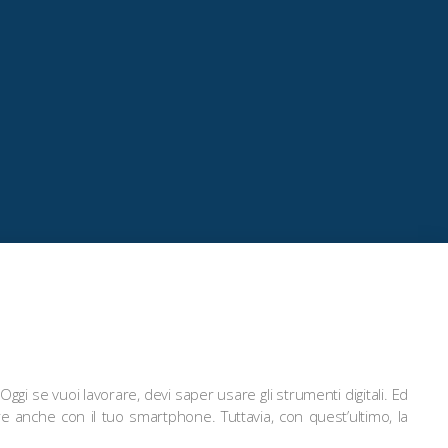
gi se vuoi lavorare, devi saper usare gli strumenti digitali. Ed
re anche con il tuo smartphone. Tuttavia, con quest’ultimo, la