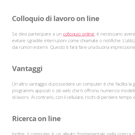
Colloquio di lavoro on line
Se devi partecipare a un
colloquio online
, è necessario avere 
evitare sgradite interruzioni come chiamate o notifiche. L’uti
dai rumori esterni. Questo ti farà fare una buona impressione 
Vantaggi
Un altro vantaggio di possedere un computer è che facilita la 
programmi appositi o siti web che ti offrono numerosi modelli già
di lavoro. Al contrario, con il cellulare, rischi di perdere temp
Ricerca on line
Inoltre, il computer è un alleato fondamentale nella ricerca 