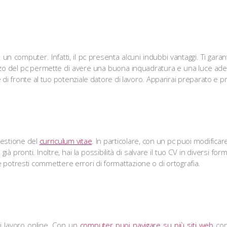
un computer. Infatti, il pc presenta alcuni indubbi vantaggi. Ti garan
lizzo del pc permette di avere una buona inquadratura e una luce ade
di fronte al tuo potenziale datore di lavoro. Apparirai preparato e p
gestione del
curriculum vitae
. In particolare, con un pc puoi modifica
 pronti. Inoltre, hai la possibilità di salvare il tuo CV in diversi form
o e potresti commettere errori di formattazione o di ortografia.
di lavoro online. Con un
computer puoi navigare su più siti web
cont