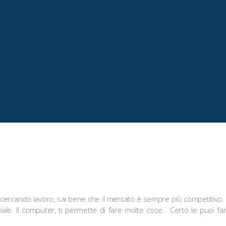
 cercando lavoro, sai bene che il mercato è sempre più competitivo. Og
ale. Il computer, ti permette di fare molte cose. Certo le puoi fa