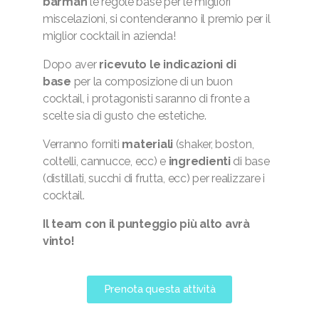
barman
le regole base per le migliori
miscelazioni, si contenderanno il premio per il
miglior cocktail in azienda!
Dopo aver
ricevuto le indicazioni di
base
per la composizione di un buon
cocktail, i protagonisti saranno di fronte a
scelte sia di gusto che estetiche.
Verranno forniti
materiali
(shaker, boston,
coltelli, cannucce, ecc) e
ingredienti
di base
(distillati, succhi di frutta, ecc) per realizzare i
cocktail.
Il team con il punteggio più alto avrà
vinto!
Prenota questa attività