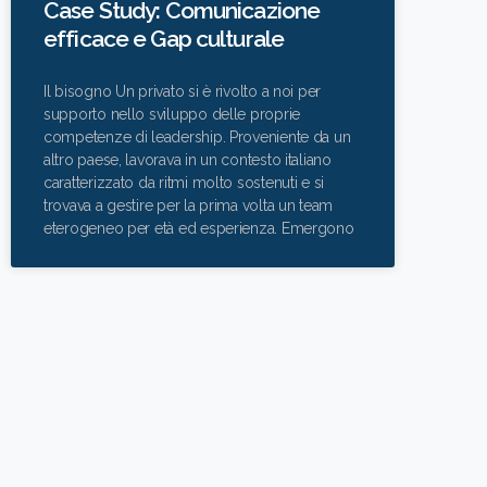
Case Study: Comunicazione
efficace e Gap culturale
Il bisogno Un privato si è rivolto a noi per
supporto nello sviluppo delle proprie
competenze di leadership. Proveniente da un
altro paese, lavorava in un contesto italiano
caratterizzato da ritmi molto sostenuti e si
trovava a gestire per la prima volta un team
eterogeneo per età ed esperienza. Emergono