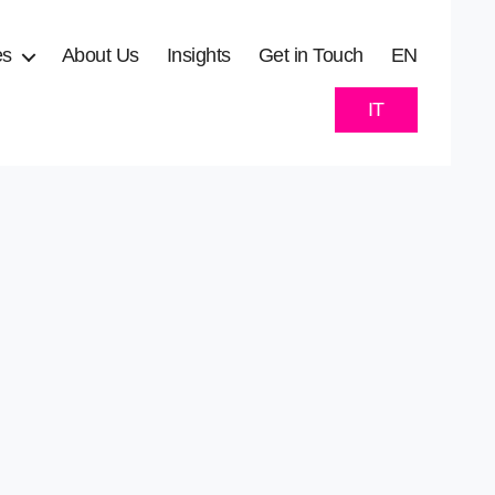
es
About Us
Insights
Get in Touch
EN
IT