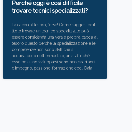
Perché oggi è così difficile
trovare tecnici specializzati?
La caccia al tesoro, forse! Come suggerisce il
titolo trovare un tecnico specializzato può
essere considerata una vera e propria caccia al
tesoro questo perché la specializzazione e le
competenze non sono skill che si
acquisiscono nell’immediato, anzi, affinché
esse possano svilupparsi sono necessari anni
d’impegno, passione, formazione ecc… Data