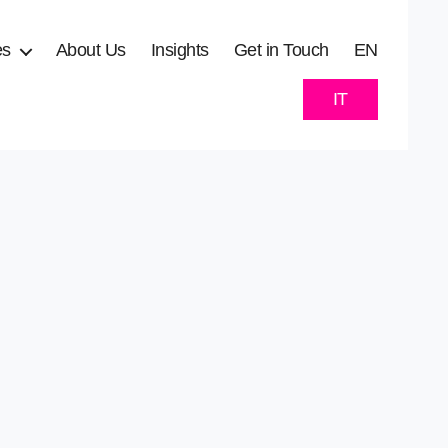
es
About Us
Insights
Get in Touch
EN
IT