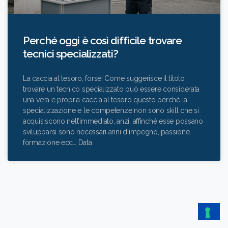
Perché oggi è così difficile trovare
tecnici specializzati?
La caccia al tesoro, forse! Come suggerisce il titolo
trovare un tecnico specializzato può essere considerata
una vera e propria caccia al tesoro questo perché la
specializzazione e le competenze non sono skill che si
acquisiscono nell’immediato, anzi, affinché esse possano
svilupparsi sono necessari anni d’impegno, passione,
formazione ecc… Data