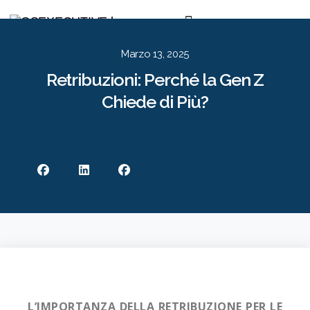
Per le Aziende
Per i Candidati
Approccio
Risorse
Contatti
EN
IT
Marzo 13, 2025
Retribuzioni: Perché la Gen Z
Chiede di Più?
L’IMPORTANZA DELLA RETRIBUZIONE PER LE