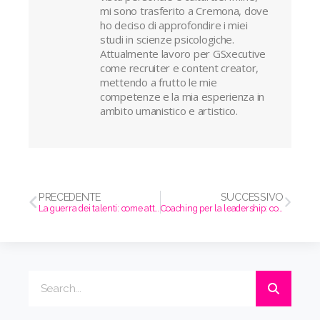
mi sono trasferito a Cremona, dove
ho deciso di approfondire i miei
studi in scienze psicologiche.
Attualmente lavoro per GSxecutive
come recruiter e content creator,
mettendo a frutto le mie
competenze e la mia esperienza in
ambito umanistico e artistico.
PRECEDENTE
SUCCESSIVO
La guerra dei talenti: come attrarre e trattenere i dipendenti migliori
Coaching per la leadership: come sviluppare le competenze necessarie per il successo