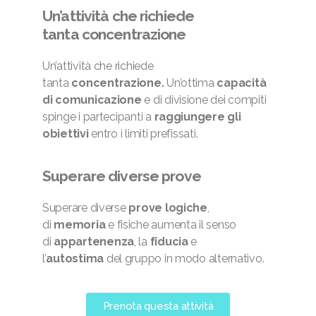
Un’attività che richiede
tanta
concentrazione
Un’attività che richiede
tanta
concentrazione.
Un’ottima
capacità
di comunicazione
e di divisione dei compiti
spinge i partecipanti a
raggiungere gli
obiettivi
entro i limiti prefissati.
Superare diverse
prove
Superare diverse
prove logiche
,
di
memoria
e fisiche aumenta il senso
di
appartenenza
, la
fiducia
e
l’
autostima
del gruppo in modo alternativo.
Prenota questa attività