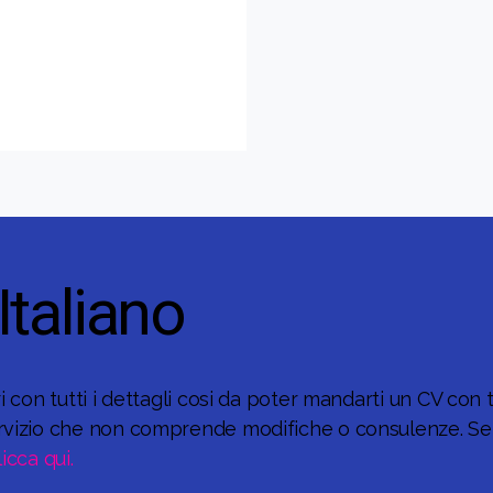
Italiano
 con tutti i dettagli cosi da poter mandarti un CV con tut
rvizio che non comprende modifiche o consulenze. Se 
licca qui.