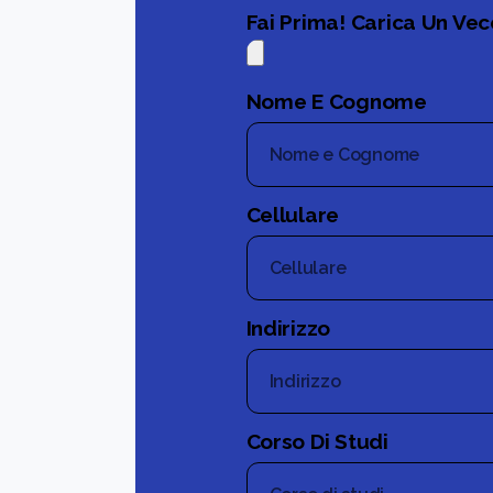
Fai Prima! Carica Un Vec
Nome E Cognome
Cellulare
Indirizzo
Corso Di Studi