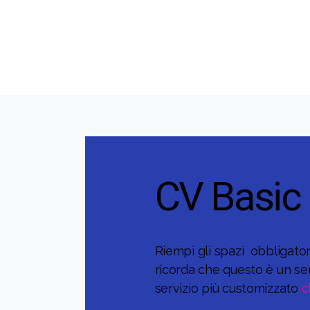
CV Basic 
Riempi gli spazi obbligatori
ricorda che questo è un se
servizio più customizzato
c