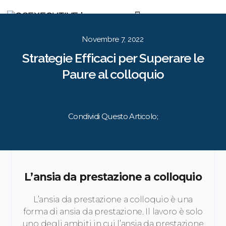
Per le Aziende
Per i Candidati
Approccio
Risorse
Contatti
EN
IT
Novembre 7, 2022
Strategie Efficaci per Superare le
Paure al colloquio
Condividi Questo Articolo;
L’ansia da prestazione a colloquio
L’ansia da prestazione a colloquio è una
forma di ansia da prestazione. Il lavoro è solo
uno degli ambiti in cui l’ansia da prestazione