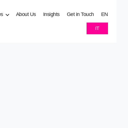
es
About Us
Insights
Get in Touch
EN
IT