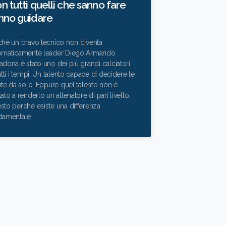
n tutti quelli che sanno fare
nno guidare
ché un bravo tecnico non diventa
omaticamente leader Diego Armando
dona è stato uno dei più grandi calciatori
utti i tempi. Un talento capace di decidere le
ite da solo. Eppure quel talento non è
ato a renderlo un allenatore di pari livello.
sto perché esiste una differenza
damentale