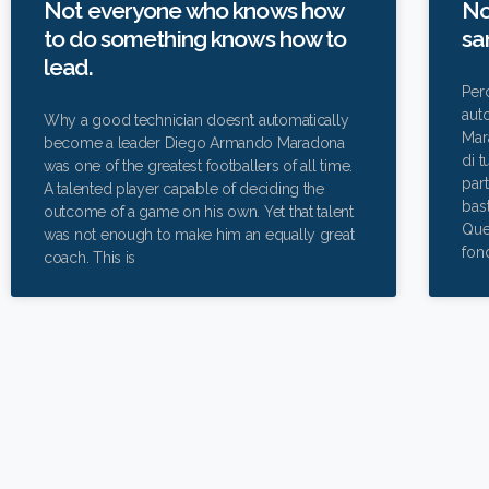
Not everyone who knows how
No
to do something knows how to
sa
lead.
Per
aut
Why a good technician doesn’t automatically
Mara
become a leader Diego Armando Maradona
di t
was one of the greatest footballers of all time.
part
A talented player capable of deciding the
bast
outcome of a game on his own. Yet that talent
Que
was not enough to make him an equally great
fon
coach. This is