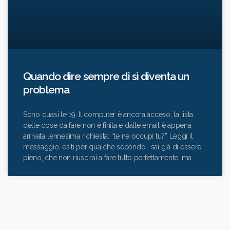
Quando dire sempre di sì diventa un
problema
Sono quasi le 19. Il computer è ancora acceso, la lista
delle cose da fare non è finita e dalle email è appena
arrivata l’ennesima richiesta: “te ne occupi tu?” Leggi il
messaggio, esiti per qualche secondo… sai già di essere
pieno, che non riuscirai a fare tutto perfettamente, ma