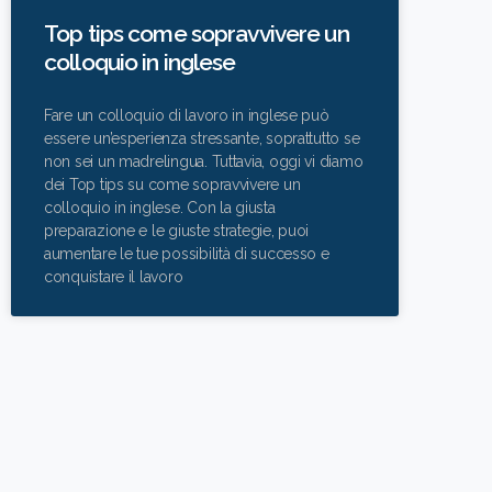
Top tips come sopravvivere un
colloquio in inglese
Fare un colloquio di lavoro in inglese può
essere un’esperienza stressante, soprattutto se
non sei un madrelingua. Tuttavia, oggi vi diamo
dei Top tips su come sopravvivere un
colloquio in inglese. Con la giusta
preparazione e le giuste strategie, puoi
aumentare le tue possibilità di successo e
conquistare il lavoro