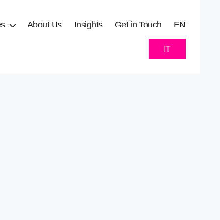
es
About Us
Insights
Get in Touch
EN
IT