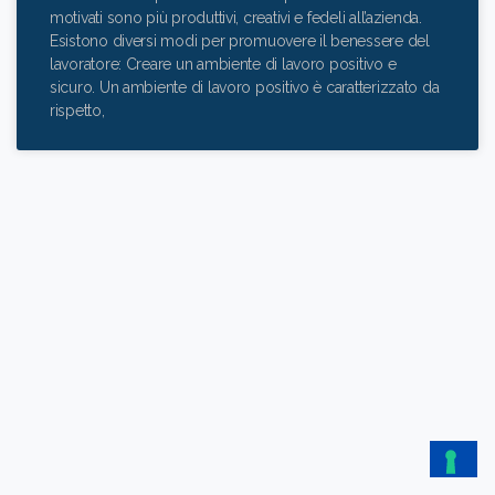
motivati sono più produttivi, creativi e fedeli all’azienda.
Esistono diversi modi per promuovere il benessere del
lavoratore: Creare un ambiente di lavoro positivo e
sicuro. Un ambiente di lavoro positivo è caratterizzato da
rispetto,