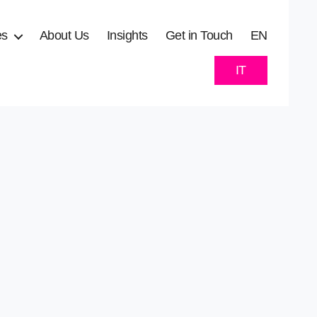
es
About Us
Insights
Get in Touch
EN
IT